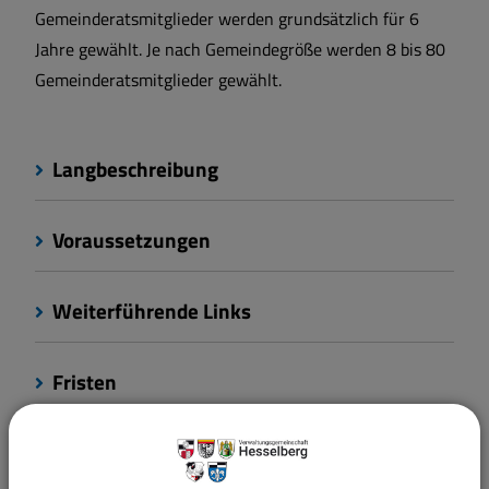
Gemeinderatsmitglieder werden grundsätzlich für 6
Jahre gewählt. Je nach Gemeindegröße werden 8 bis 80
Gemeinderatsmitglieder gewählt.
Langbeschreibung
Voraussetzungen
Weiterführende Links
Fristen
Kosten