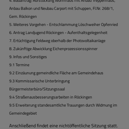
4.
Bauantrag: Aufstockung Wohnhaus mit Anbau Treppenhaus,
Anbau Balkon und Neubau Carport mit Schuppen, Fl.Nr. 268/1,
Gem. Röckingen
5.
Weiteres Vorgehen - Entschlammung Löschweiher Opfenried
6.
Antrag Landjugend Röckingen - Aufenthaltsgelegenheit
7.
Ertüchtigung Feldweg oberhalb der Photovoltaikanlage
8.
Zukünftige Abwicklung Eichenprozessionsspinner
9.
Infos und Sonstiges
9.1
Termine
9.2
Einzäunung gemeindliche Fläche am Gemeindehaus
9.3
Kommissarische Unterbringung
Bürgermeisterbüro/Sitzungssaal
9.4
Straßenausbesserungsarbeiten in Röckingen
9.5
Erweiterung standesamtliche Trauungen durch Widmung im
Gemeindegebiet
Anschließend findet eine nichtöffentliche Sitzung statt.