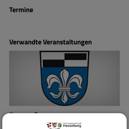
Termine
Verwandte Veranstaltungen
11.
Aug.
19:00 Uhr
Gemeinderatssitzung Wittelshofen