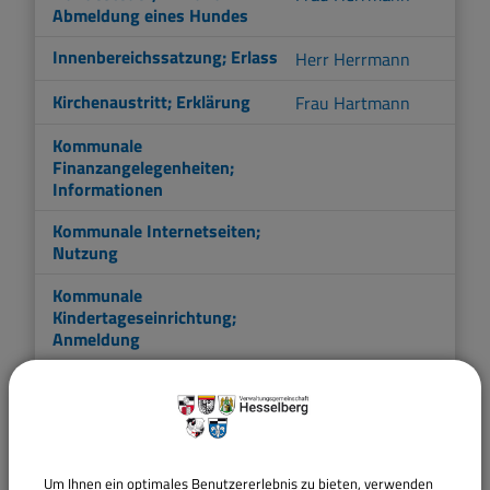
Abmeldung eines Hundes
Innenbereichssatzung; Erlass
Herr Herrmann
Kirchenaustritt; Erklärung
Frau Hartmann
Kommunale
Finanzangelegenheiten;
Informationen
Kommunale Internetseiten;
Nutzung
Kommunale
Kindertageseinrichtung;
Anmeldung
Kommunale
Frau Herrmann
Kindertageseinrichtung;
Herr Krebs
Zahlung der
Benutzungsgebühren /
Elternbeiträge
Um Ihnen ein optimales Benutzererlebnis zu bieten, verwenden