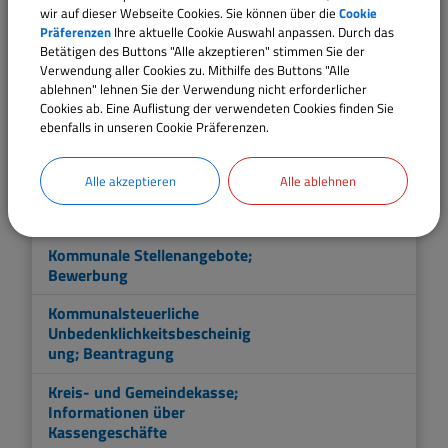
wir auf dieser Webseite Cookies. Sie können über die
Cookie
Kommunale öffentliche
Präferenzen
Ihre aktuelle Cookie Auswahl anpassen. Durch das
Einrichtungen; Zahlung der
Betätigen des Buttons "Alle akzeptieren" stimmen Sie der
Benutzungsgebühren
Verwendung aller Cookies zu. Mithilfe des Buttons "Alle
ablehnen" lehnen Sie der Verwendung nicht erforderlicher
Kommunale
Cookies ab. Eine Auflistung der verwendeten Cookies finden Sie
Poststellenangelegenheiten;
ebenfalls in unseren Cookie Präferenzen.
Informationen
Kommunale
Alle akzeptieren
Alle ablehnen
Selbstverwaltung;
Informationen
Kommunale Stellenangebote;
Bewerbung
Kommunalsteuerliche
Unbedenklichkeitsbescheinig
ung; Beantragung
Kreis- und Gemeindekasse;
Informationen über
Kassengeschäfte