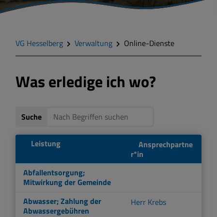
Buergerserviceportal
VG Hesselberg
Verwaltung
Online-Dienste
Online-Terminvereinbarung
Was erledige ich wo?
Suche
Leistung
Ansprechpartne
r*in
Abfallentsorgung;
Mitwirkung der Gemeinde
Abwasser; Zahlung der
Herr Krebs
Abwassergebühren